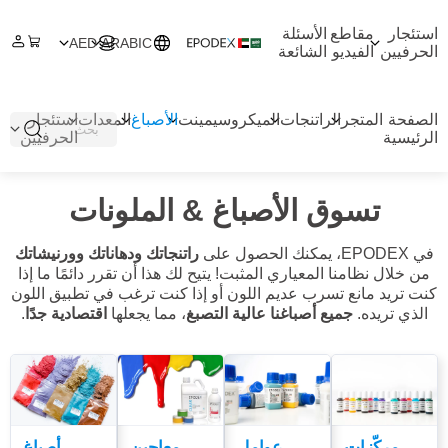
استئجار
مقاطع
الأسئلة
AED
ARABIC
الحرفيين
الفيديو
الشائعة
الصفحة
المتجر
الراتنجات
الميكروسيمينت
الأصباغ
المعدات
استئجار
الرئيسية
الحرفيين
تسوق الأصباغ & الملونات
في EPODEX، يمكنك الحصول على
راتنجاتك ودهاناتك وورنيشاتك
من خلال نظامنا المعياري المثبت! يتيح لك هذا أن تقرر دائمًا ما إذا
كنت تريد مانع تسرب عديم اللون أو إذا كنت ترغب في تطبيق اللون
الذي تريده.
جميع أصباغنا عالية التصبغ
، مما يجعلها
اقتصادية جدًا
.
مركّزات
عوامل
معاجين
أصباغ