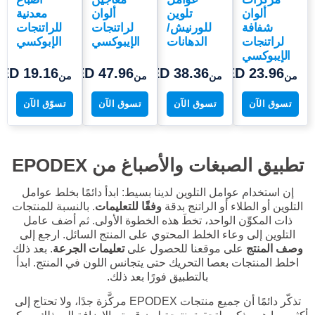
ألوان
تلوين
ألوان
معدنية
شفافة
للورنيش/
لراتنجات
للراتنجات
لراتنجات
الدهانات
الإيبوكسي
الإبوكسي
الإيبوكسي
ED 19.16
AED 47.96
AED 38.36
AED 23.96
من
من
من
من
تسوق الآن
تسوق الآن
تسوق الآن
تسوّق الآن
تطبيق الصبغات والأصباغ من EPODEX
إن استخدام عوامل التلوين لدينا بسيط: ابدأ دائمًا بخلط عوامل
التلوين أو الطلاء أو الراتنج بدقة
وفقًا للتعليمات
. بالنسبة للمنتجات
ذات المكوِّن الواحد، تخطَ هذه الخطوة الأولى. ثم أضف عامل
التلوين إلى وعاء الخلط المحتوي على المنتج السائل. ارجع إلى
وصف المنتج
على موقعنا للحصول على
تعليمات الجرعة
. بعد ذلك
اخلط المنتجات بعصا التحريك حتى يتجانس اللون في المنتج. ابدأ
بالتطبيق فورًا بعد ذلك.
تذكّر دائمًا أن جميع منتجات EPODEX مركَّزة جدًا، ولا تحتاج إلى