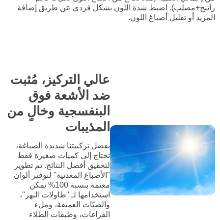
راتنج+مصلب). اضبط شدة اللون بشكل فردي عن طريق إضافة
المزيد أو تقليل أصباغ اللون.
عالي التركيز، مُثبت
ضد الأشعة فوق
البنفسجية وخالٍ من
المذيبات
بفضل تركيبتنا شديدة الصباغة،
تحتاج إلى كميات صغيرة فقط
لتحقيق أفضل النتائج. تم تطوير
"الأصباغ المعدنية" لتوفير ألوان
معتمة بنسبة 100% يمكن
استخدامها لـ "طاولات النهر"،
والصبّات العميقة، وملء
الفراغات، وطبقات الطلاء