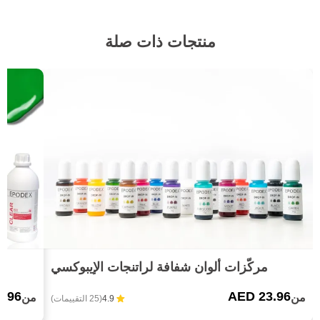
منتجات ذات صلة
مركّزات ألوان شفافة لراتنجات الإيبوكسي
7.96
AED 23.96
من
من
4.9
(25 التقييمات)