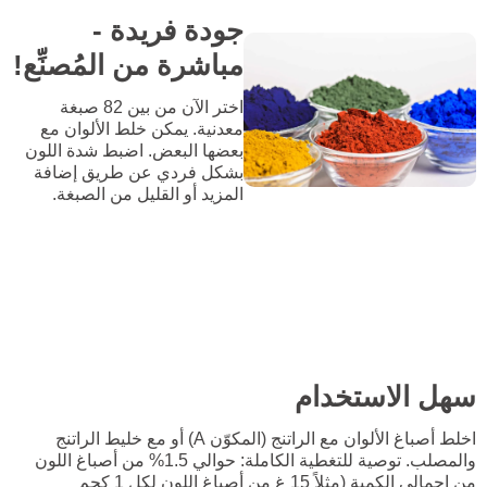
جودة فريدة -
مباشرة من المُصنِّع!
اختر الآن من بين 82 صبغة
معدنية. يمكن خلط الألوان مع
بعضها البعض. اضبط شدة اللون
بشكل فردي عن طريق إضافة
المزيد أو القليل من الصبغة.
سهل الاستخدام
اخلط أصباغ الألوان مع الراتنج (المكوّن A) أو مع خليط الراتنج
والمصلب. توصية للتغطية الكاملة: حوالي 1.5% من أصباغ اللون
من إجمالي الكمية (مثلاً 15 غ من أصباغ اللون لكل 1 كجم