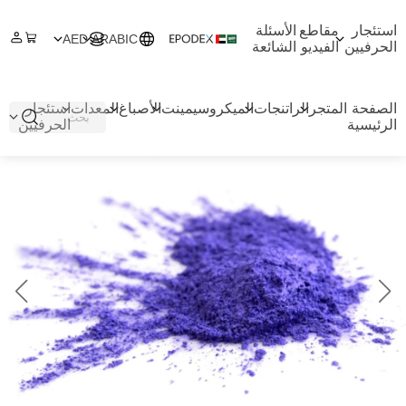
استئجار
مقاطع
الأسئلة
AED
ARABIC
الحرفيين
الفيديو
الشائعة
الصفحة
المتجر
الراتنجات
الميكروسيمينت
الأصباغ
المعدات
استئجار
الرئيسية
الحرفيين