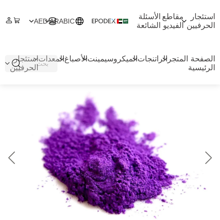
استئجار
مقاطع
الأسئلة
AED
ARABIC
الحرفيين
الفيديو
الشائعة
الصفحة
المتجر
الراتنجات
الميكروسيمينت
الأصباغ
المعدات
استئجار
الرئيسية
الحرفيين