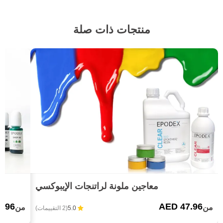
منتجات ذات صلة
معاجين ملونة لراتنجات الإيبوكسي
3.96
AED 47.96
من
من
5.0
(2 التقييمات)