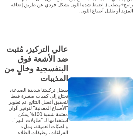
راتنج+مصلب). اضبط شدة اللون بشكل فردي عن طريق إضافة
المزيد أو تقليل أصباغ اللون.
عالي التركيز، مُثبت
ضد الأشعة فوق
البنفسجية وخالٍ من
المذيبات
بفضل تركيبتنا شديدة الصباغة،
تحتاج إلى كميات صغيرة فقط
لتحقيق أفضل النتائج. تم تطوير
"الأصباغ المعدنية" لتوفير ألوان
معتمة بنسبة 100% يمكن
استخدامها لـ "طاولات النهر"،
والصبّات العميقة، وملء
الفراغات، وطبقات الطلاء