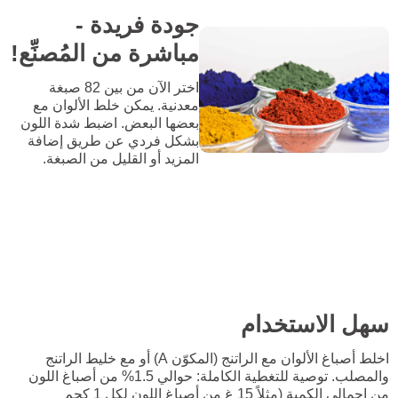
جودة فريدة -
مباشرة من المُصنِّع!
اختر الآن من بين 82 صبغة
معدنية. يمكن خلط الألوان مع
بعضها البعض. اضبط شدة اللون
بشكل فردي عن طريق إضافة
المزيد أو القليل من الصبغة.
سهل الاستخدام
اخلط أصباغ الألوان مع الراتنج (المكوّن A) أو مع خليط الراتنج
والمصلب. توصية للتغطية الكاملة: حوالي 1.5% من أصباغ اللون
من إجمالي الكمية (مثلاً 15 غ من أصباغ اللون لكل 1 كجم