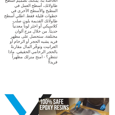
الخاصة بنا، يمكنك تصميم أسطح
طاولاتك، أسطح العمل في
المطبخ والأسطح الأخرى في
خطوات قليلة فقط. اطلي أسطح
طاولاتك القديمة بلون صلب
كلاسيكي أو اختَر لوناً معدنياً
حديثاً. من خلال مزج ألوان
مختلفة، ستحصل على مظهر
فريد يشبه الحجر أو الرخام أو
الغرانيت وتوفّر المال مقارنةً
بالحجر الرخامي الحقيقي. ماذا
تنتظر؟ - امنح منزلك مظهراً
فريداً!