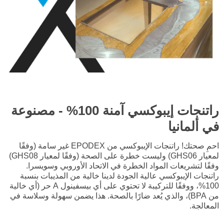
راتنجات إيبوكسي آمنة 100% - مصنوعة
في ألمانيا
احمِ صحتك! راتنجات الإيبوكسي من EPODEX غير سامة (وفقًا
لمعيار GHS06) وليست خطرة على الصحة (وفقًا لمعيار GHS08)
وفقًا لتشريعات المواد الخطرة في الاتحاد الأوروبي وسويسرا.
راتنجات الإيبوكسي عالية الجودة لدينا خالية من المذيبات بنسبة
100%، ووفقًا للتركيبة لا تحتوي على أي بيسفينول A حر (أي خالية
من BPA)، والذي يُعد ضارًا بالصحة. هذا يضمن سهولة وسلاسة في
المعالجة.