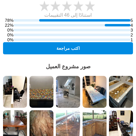
استنادًا إلى 46
التقييمات
78%
5
22%
4
0%
3
0%
2
0%
1
اكتب مراجعة
صور مشروع العميل