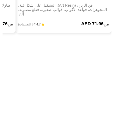
فن الريزن (Art Resin)، التشكيل على شكل قبة،
طاولات
المجوهرات، قواعد الأكواب، قوالب صغيرة، قطع مصبوبة،
إلخ.
6.76
AED 71.96
من
من
4.7
(84 التقييمات)