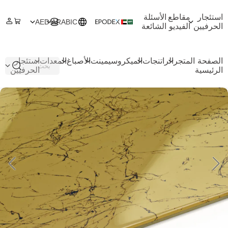
استئجار
مقاطع
الأسئلة
AED
ARABIC
الحرفيين
الفيديو
الشائعة
الصفحة
المتجر
الراتنجات
الميكروسيمينت
الأصباغ
المعدات
استئجار
الرئيسية
الحرفيين