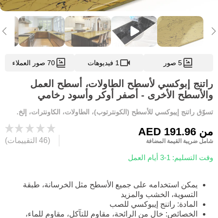
5 صور
1 فيديوهات
70 صور العملاء
راتنج إبوكسي لأسطح الطاولات، أسطح العمل
والأسطح الأخرى - أصفر أوكر وأسود رخامي
تسوّق راتنج إيبوكسي للأسطح (الكونترتوب)، الطاولات، الكاونترات، إلخ.
من
AED 191.96
(46 التقييمات)
شامل ضريبة القيمة المضافة
وقت التسليم: 1-3 أيام العمل
يمكن استخدامه على جميع الأسطح مثل الخرسانة، طبقة
التسوية، الخشب والمزيد
المادة: راتنج إيبوكسي للصب
الخصائص: خالٍ من الرائحة، مقاوم للتآكل، مقاوم للماء،