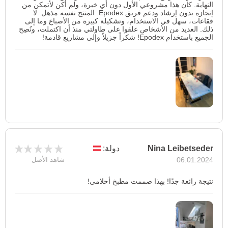
النهاية. كان هذا مشروعي الأول دون أي خبرة، ولم أكن لأتمكن من
إنجازه بدون إرشاد ودعم فريق Epodex. المنتج نفسه مذهل. لا
فقاعات، سهل في الاستخدام، وتشكيلة كبيرة من الأصباغ وما إلى
ذلك. العديد من الأشخاص علقوا على طاولتي منذ أن اكتملت، ونُصِح
الجميع باستخدام Epodex! شكراً جزيلاً وإلى مشاريع قادمة!
Nina Leibetseder
دولة:
06.01.2024
شاهد الأصل
نتيجة رائعة جدًا! بهذا صممت مطبخ أحلامي!