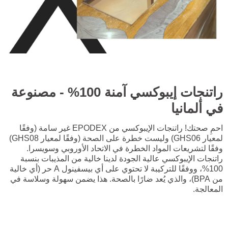
راتنجات إيبوكسي آمنة 100% - مصنوعة
في ألمانيا
احمِ صحتك! راتنجات الإيبوكسي من EPODEX غير سامة (وفقًا
لمعيار GHS06) وليست خطرة على الصحة (وفقًا لمعيار GHS08)
وفقًا لتشريعات المواد الخطرة في الاتحاد الأوروبي وسويسرا.
راتنجات الإيبوكسي عالية الجودة لدينا خالية من المذيبات بنسبة
100%، ووفقًا للتركيبة لا تحتوي على أي بيسفينول A حر (أي خالية
من BPA)، والذي يُعد ضارًا بالصحة. هذا يضمن سهولة وسلاسة في
المعالجة.