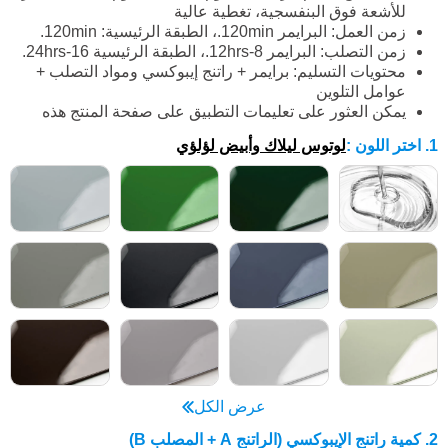
للأشعة فوق البنفسجية، تغطية عالية
زمن العمل: البرايمر 120min.، الطبقة الرئيسية: 120min.
زمن التصلب: البرايمر 8-12hrs.، الطبقة الرئيسية 16-24hrs.
محتويات التسليم: برايمر + راتنج إيبوكسي ومواد التصلب +
عوامل التلوين
يمكن العثور على تعليمات التطبيق على صفحة المنتج هذه
1. اختر اللون
:
لوتوس ليلاك وأبيض لؤلؤي
عرض الكل
2. كمية راتنج الإيبوكسي (الراتنج A + المصلب B)