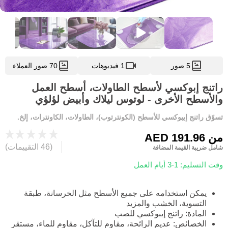
5 صور
1 فيديوهات
70 صور العملاء
راتنج إبوكسي لأسطح الطاولات، أسطح العمل
والأسطح الأخرى - لوتوس ليلاك وأبيض لؤلؤي
تسوّق راتنج إيبوكسي للأسطح (الكونترتوب)، الطاولات، الكاونترات، إلخ.
من
AED 191.96
(46 التقييمات)
شامل ضريبة القيمة المضافة
وقت التسليم: 1-3 أيام العمل
يمكن استخدامه على جميع الأسطح مثل الخرسانة، طبقة
التسوية، الخشب والمزيد
المادة: راتنج إيبوكسي للصب
الخصائص: عديم الرائحة، مقاوم للتآكل، مقاوم للماء، مستقر