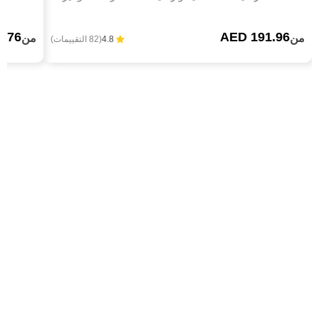
6.76
AED 191.96
من
من
4.8
(82 التقييمات)