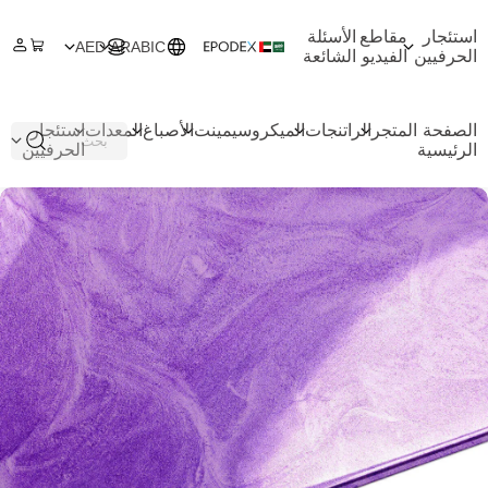
استئجار
مقاطع
الأسئلة
AED
ARABIC
الحرفيين
الفيديو
الشائعة
الصفحة
المتجر
الراتنجات
الميكروسيمينت
الأصباغ
المعدات
استئجار
الرئيسية
الحرفيين