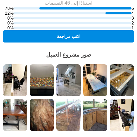
استنادًا إلى 46
التقييمات
78%
5
22%
4
0%
3
0%
2
0%
1
اكتب مراجعة
صور مشروع العميل