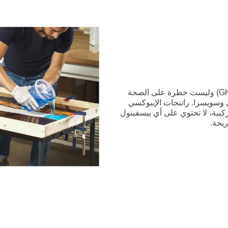
احمِ صحتك! راتنجات الإيبوكسي EPODEX غير سامة (وفقًا لـ GHS06) وليست خطرة على الصحة
لأوروبي وسويسرا. راتنجات الإيبوكسي
ًا من المذيبات بنسبة 100% و، وفقًا للتركيبة، لا تحتوي على أي بيسفينول