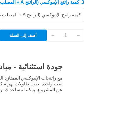
3. كمية راتنج الإيبوكسي (الراتنج A + المصلب B)
كمية راتنج الإيبوكسي (الراتنج A + المصلب B)
أضف إلى السلة
جودة استثنائية - مبا
صب واحدة. صب طاولات نهرية كبي
عن المشروع، يمكننا مساعدتك. راتن