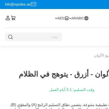
info@epodex.ae
AED
ARABIC
ع الألوان
لوان - أزرق - يتوهج في الظلام
وقت التسليم: 1-3 أيام العمل
راتنجات الإيبوكسي EPODEX مثالية لمجالات تطبيقية متنوعة. يتضمن نطاق التسليم الراتنج (A) والمقوّي (B).