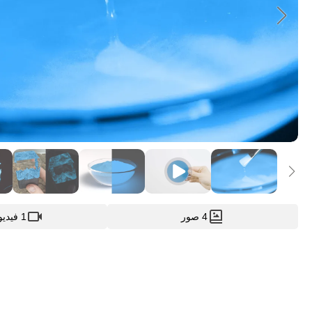
4 صور
1 فيديوهات