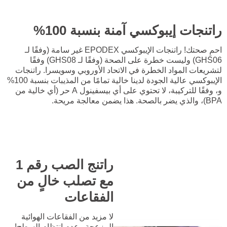
راتنجات إيبوكسي آمنة بنسبة 100%
احمِ صحتك! راتنجات الإيبوكسي EPODEX غير سامة (وفقًا لـ
GHS06) وليست خطرة على الصحة (وفقًا لـ GHS08) وفقًا
لتشريعات المواد الخطرة في الاتحاد الأوروبي وسويسرا. راتنجات
الإيبوكسي عالية الجودة لدينا خالية تمامًا من المذيبات بنسبة 100%
و، وفقًا للتركيبة، لا تحتوي على أي بيسفينول A حر (أي خالية من
BPA)، والذي يضر بالصحة. هذا يضمن معالجة مريحة.
راتنج الصب رقم 1
مع تصلب خالٍ من
الفقاعات
لا مزيد من الفقاعات الهوائية
المزعجة وعدم انتظام السطح!