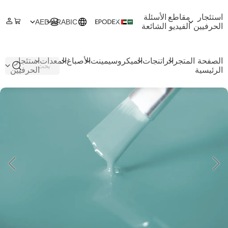
استئجار
مقاطع
الأسئلة
AED
ARABIC
الحرفيين
الفيديو
الشائعة
الصفحة
المتجر
الراتنجات
الميكروسيمينت
الأصباغ
المعدات
استئجار
الرئيسية
الحرفيين