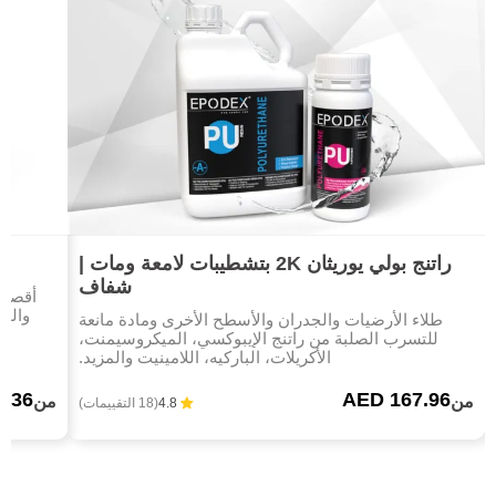
راتنج بولي يوريثان 2K بتشطيبات لامعة ومات |
شفاف
والم
طلاء الأرضيات والجدران والأسطح الأخرى ومادة مانعة
للتسرب الصلبة من راتنج الإيبوكسي، الميكروسيمنت،
الأكريلات، الباركيه، اللامينيت والمزيد.
6.36
AED 167.96
من
من
4.8
(18 التقييمات)