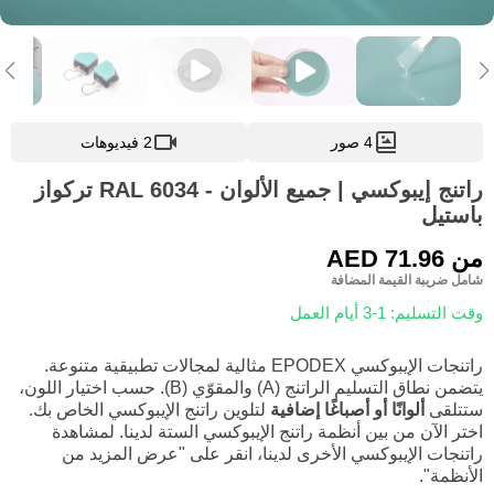
4 صور
2 فيديوهات
راتنج إيبوكسي | جميع الألوان - RAL 6034 تركواز
باستيل
من
AED 71.96
شامل ضريبة القيمة المضافة
وقت التسليم: 1-3 أيام العمل
راتنجات الإيبوكسي EPODEX مثالية لمجالات تطبيقية متنوعة.
يتضمن نطاق التسليم الراتنج (A) والمقوّي (B). حسب اختيار اللون،
ستتلقى
ألوانًا أو أصباغًا إضافية
لتلوين راتنج الإيبوكسي الخاص بك.
اختر الآن من بين أنظمة راتنج الإيبوكسي الستة لدينا. لمشاهدة
راتنجات الإيبوكسي الأخرى لدينا، انقر على "عرض المزيد من
الأنظمة".