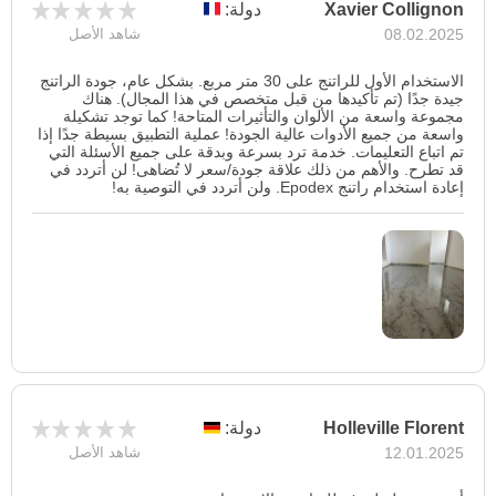
Xavier Collignon
دولة:
08.02.2025
شاهد الأصل
الاستخدام الأول للراتنج على 30 متر مربع. بشكل عام، جودة الراتنج
جيدة جدًا (تم تأكيدها من قبل متخصص في هذا المجال). هناك
مجموعة واسعة من الألوان والتأثيرات المتاحة! كما توجد تشكيلة
واسعة من جميع الأدوات عالية الجودة! عملية التطبيق بسيطة جدًا إذا
تم اتباع التعليمات. خدمة ترد بسرعة وبدقة على جميع الأسئلة التي
قد تطرح. والأهم من ذلك علاقة جودة/سعر لا تُضاهى! لن أتردد في
إعادة استخدام راتنج Epodex. ولن أتردد في التوصية به!
Holleville Florent
دولة:
12.01.2025
شاهد الأصل