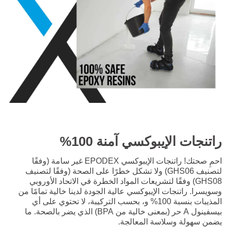
راتنجات الإيبوكسي آمنة 100%
احمِ صحتك! راتنجات الإيبوكسي EPODEX غير سامة (وفقًا
لتصنيف GHS06) ولا تشكل خطرًا على الصحة (وفقًا لتصنيف
GHS08) وفقًا لتشريعات المواد الخطرة في الاتحاد الأوروبي
وسويسرا. راتنجات الإيبوكسي عالية الجودة لدينا خالية تمامًا من
المذيبات بنسبة 100% و، بحسب التركيبة، لا تحتوي على أي
بيسفينول A حر (بمعنى خالية من BPA) الذي يضر بالصحة. ما
يضمن سهولة وسلاسة المعالجة.