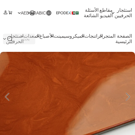
استئجار
مقاطع
الأسئلة
AED
ARABIC
الحرفيين
الفيديو
الشائعة
الصفحة
المتجر
الراتنجات
الميكروسيمينت
الأصباغ
المعدات
استئجار
الرئيسية
الحرفيين