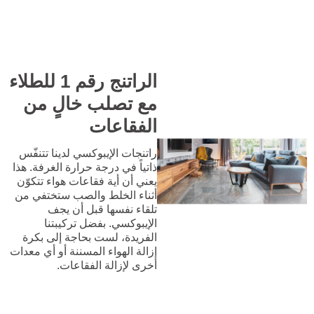
الراتنج رقم 1 للطلاء
مع تصلب خالٍ من
الفقاعات
راتنجات الإيبوكسي لدينا تتنفّس
ذاتياً في درجة حرارة الغرفة. هذا
يعني أن أية فقاعات هواء تتكوّن
أثناء الخلط والصب ستختفي من
تلقاء نفسها قبل أن يجف
الإيبوكسي. بفضل تركيبتنا
الفريدة، لست بحاجة إلى بكرة
إزالة الهواء المسننة أو أي معدات
أخرى لإزالة الفقاعات.