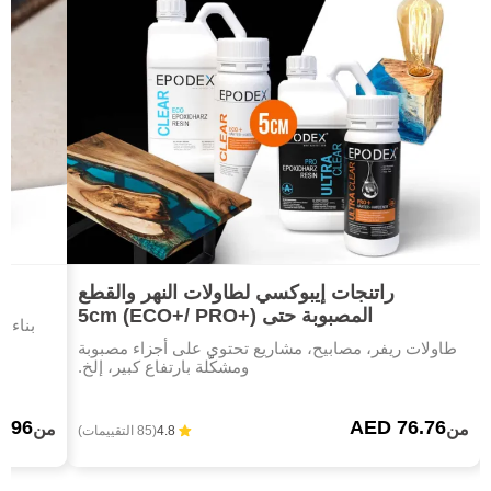
راتنجات إيبوكسي لطاولات النهر والقطع
المصبوبة حتى 5cm (ECO+/ PRO+)
بناء 
طاولات ريفر، مصابيح، مشاريع تحتوي على أجزاء مصبوبة
ومشكّلة بارتفاع كبير، إلخ.
1.96
AED 76.76
من
من
4.8
(85 التقييمات)