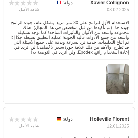
Xavier Collignon
دولة:
08.02.2025
شاهد الأصل
الاستخدام الأول للراتنج على 30 متر مربع. بشكل عام، جودة الراتنج
جيدة جدًا (تم تأكيدها من قبل متخصص في هذا المجال). هناك
مجموعة واسعة من الألوان والتأثيرات المتاحة! كما توجد تشكيلة
واسعة من جميع الأدوات عالية الجودة! عملية التطبيق بسيطة جدًا إذا
تم اتباع التعليمات. خدمة ترد بسرعة وبدقة على جميع الأسئلة التي
قد تطرح. والأهم من ذلك علاقة جودة/سعر لا تُضاهى! لن أتردد في
إعادة استخدام راتنج Epodex. ولن أتردد في التوصية به!
Holleville Florent
دولة:
12.01.2025
شاهد الأصل