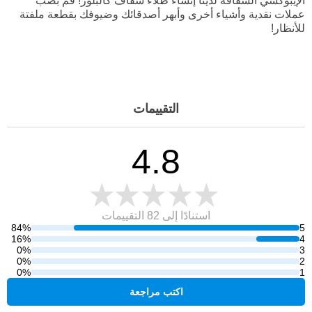
الإيبوكسي الشفافة لدينا إنشاء طلاء شفاف كالبلور! قم بصب
عملات نقدية وأشياء أخرى وأبهر أصدقائك وضيوفك بقطعة ملفتة
للأنظار!
التقييمات
4.8
استنادًا إلى 82
التقييمات
84%
5
16%
4
0%
3
0%
2
0%
1
اكتب مراجعة