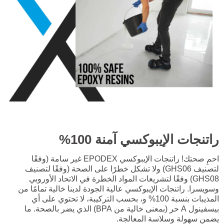
راتنجات الإيبوكسي آمنة 100%
احمِ صحتك! راتنجات الإيبوكسي EPODEX غير سامة (وفقًا
لتصنيف GHS06) ولا تشكل خطرًا على الصحة (وفقًا لتصنيف
GHS08) وفقًا لتشريعات المواد الخطرة في الاتحاد الأوروبي
وسويسرا. راتنجات الإيبوكسي عالية الجودة لدينا خالية تمامًا من
المذيبات بنسبة 100% و، بحسب التركيبة، لا تحتوي على أي
بيسفينول A حر (بمعنى خالية من BPA) الذي يضر بالصحة. ما
يضمن سهولة وسلاسة المعالجة.