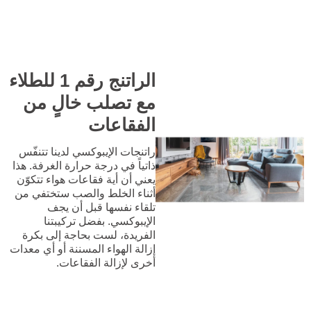
الراتنج رقم 1 للطلاء
مع تصلب خالٍ من
الفقاعات
راتنجات الإيبوكسي لدينا تتنفّس
ذاتياً في درجة حرارة الغرفة. هذا
يعني أن أية فقاعات هواء تتكوّن
أثناء الخلط والصب ستختفي من
تلقاء نفسها قبل أن يجف
الإيبوكسي. بفضل تركيبتنا
الفريدة، لست بحاجة إلى بكرة
إزالة الهواء المسننة أو أي معدات
أخرى لإزالة الفقاعات.