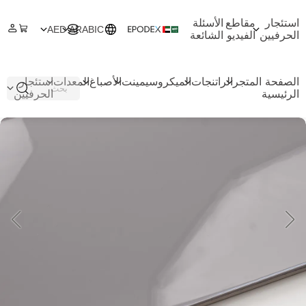
استئجار
مقاطع
الأسئلة
AED
ARABIC
الحرفيين
الفيديو
الشائعة
الصفحة
المتجر
الراتنجات
الميكروسيمينت
الأصباغ
المعدات
استئجار
الرئيسية
الحرفيين