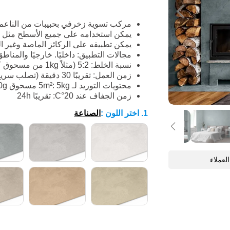
مركب تسوية زخرفي بحبيبات من الناعم إ
يمكن استخدامه على جميع الأسطح مثل ال
يمكن تطبيقه على الركائز الماصة وغير الم
مجالات التطبيق: داخليًا. خارجيًا والمناط
نسبة الخلط: 5:2 (مثلاً 1kg من مسحوق EFFECT مع 400ml ماء)
زمن العمل: تقريبًا 30 دقيقة (تصلب سريع)
محتويات التوريد لـ 5m²: 5kg مسحوق EFFECT + 2x 100g معجون WB PIGMENT لصبغ المسحوق
زمن الجفاف عند 20°C: تقريبًا 24h
1. اختر اللون
:
الصناعة