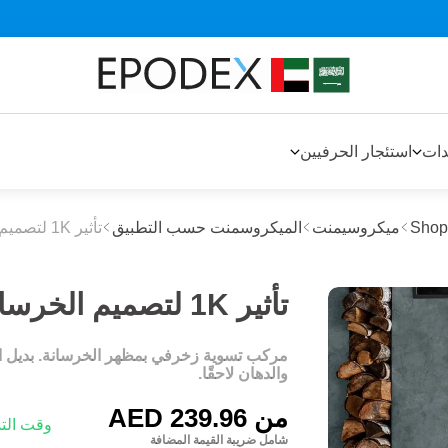
دات
استئجار الحرفيين
Shop
ميكروسيمنت
الميكروسمنت حسب التطبيق
تأثير 1K لتصميم الخرسانة
تأثير 1K لتصميم الخرسانة - الصناعة
مركب تسوية زخرفي بمظهر الخرسانة. بديل ا
والدهان لاحقًا.
من
AED 239.96
وقت التسليم: 1-3
شامل ضريبة القيمة المضافة