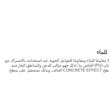
للماء
يصبح 1K CONCRETE EFFECT مقاومًا للماء ومقاومًا للعوامل الجوية عند استخدامه بالاشتراك مع
مانع التسرب من راتنج البولي يوريثان (PU) الخاص بنا. لذلك فهو مثالي للدش والمناطق الخارجية.
تُدحرج طبقة مانع التسرب على سطح CONCRETE EFFECT الجاف. وبذلك ستحصل على سطح