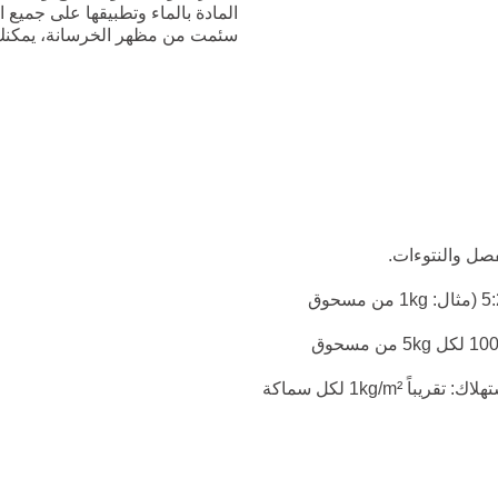
المادة بالماء وتطبيقها على جم
سئمت من مظهر الخرسانة، يمكنك 
فصل والنتوءات.
اخلط مسحوق CONCRETE EFFECT مع الماء بنسبة وزن 5:2 (مثال: 1kg من مسحوق
أضف حوالي 2% من صبغة WB، على سبيل المثال عبوتان × 100g لكل 5kg من مسحوق
ضع المادة بالمِسطرينة. زمن العمل: تقريباً 30 دقيقة. حجم الاستهلاك: تقريباً 1kg/m² لكل سماكة