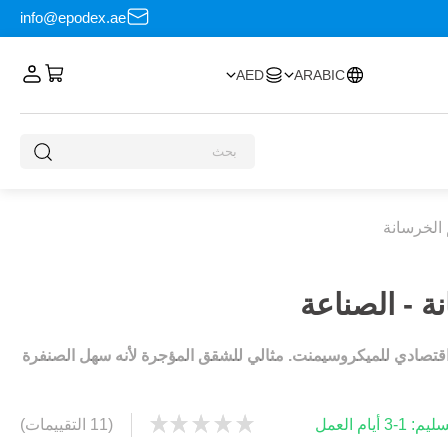
info@epodex.ae
AED
ARABIC
قتصادي للميكروسيمنت. مثالي للشقق المؤجرة لأنه سهل الصنفرة
 أيام العمل
(11 التقييمات)