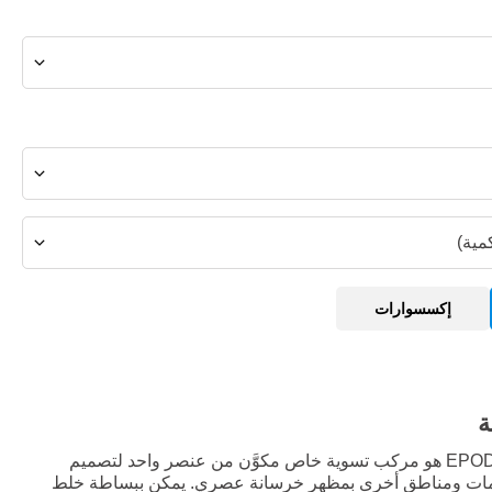
مية)
إكسسوارات
ة
EPODEX 1K CONCRETE EFFECT هو مركب تسوية خاص مكوَّن من عنصر واحد لتصميم
مامات ومناطق أخرى بمظهر خرسانة عصري. يمكن ببساطة خلط