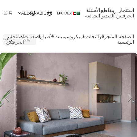
استئجار
مقاطع
الأسئلة
AED
ARABIC
الحرفيين
الفيديو
الشائعة
الصفحة
المتجر
الراتنجات
الميكروسيمينت
الأصباغ
المعدات
استئجار
الرئيسية
الحرفيين