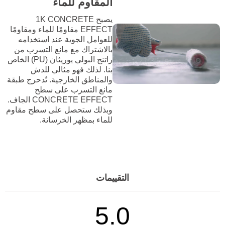
المقاوم للماء
يصبح 1K CONCRETE
EFFECT مقاومًا للماء ومقاومًا
للعوامل الجوية عند استخدامه
بالاشتراك مع مانع التسرب من
راتنج البولي يوريثان (PU) الخاص
بنا. لذلك فهو مثالي للدش
والمناطق الخارجية. تُدحرج طبقة
مانع التسرب على سطح
CONCRETE EFFECT الجاف.
وبذلك ستحصل على سطح مقاوم
للماء بمظهر الخرسانة.
التقييمات
5.0