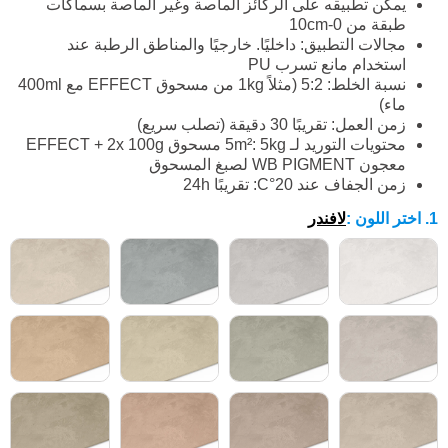
يمكن تطبيقه على الركائز الماصة وغير الماصة بسماكات
طبقة من 0-10cm
مجالات التطبيق: داخليًا. خارجيًا والمناطق الرطبة عند
استخدام مانع تسرب PU
نسبة الخلط: 5:2 (مثلاً 1kg من مسحوق EFFECT مع 400ml
ماء)
زمن العمل: تقريبًا 30 دقيقة (تصلب سريع)
محتويات التوريد لـ 5m²: 5kg مسحوق EFFECT + 2x 100g
معجون WB PIGMENT لصبغ المسحوق
زمن الجفاف عند 20°C: تقريبًا 24h
1. اختر اللون
:
لافندر