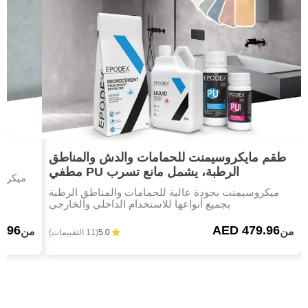
طقم مايكروسيمنت للحمامات والدش والمناطق
الرطبة، يشمل مانع تسرب PU مطفي
ميكروسيمنت بجودة عالية للحمامات والمناطق الرطبة
بجميع أنواعها للاستخدام الداخلي والخارجي
9.96
AED 479.96
من
من
5.0
(11 التقييمات)