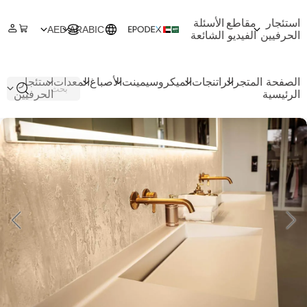
استئجار
مقاطع
الأسئلة
AED
ARABIC
الحرفيين
الفيديو
الشائعة
الصفحة
المتجر
الراتنجات
الميكروسيمينت
الأصباغ
المعدات
استئجار
الرئيسية
الحرفيين