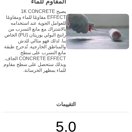
المقاوم للماء
يصبح 1K CONCRETE
EFFECT مقاومًا للماء ومقاومًا
للعوامل الجوية عند استخدامه
بالاشتراك مع مانع التسرب من
راتنج البولي يوريثان (PU) الخاص
بنا. لذلك فهو مثالي للدش
والمناطق الخارجية. تُدحرج طبقة
مانع التسرب على سطح
CONCRETE EFFECT الجاف.
وبذلك ستحصل على سطح مقاوم
للماء بمظهر الخرسانة.
التقييمات
5.0