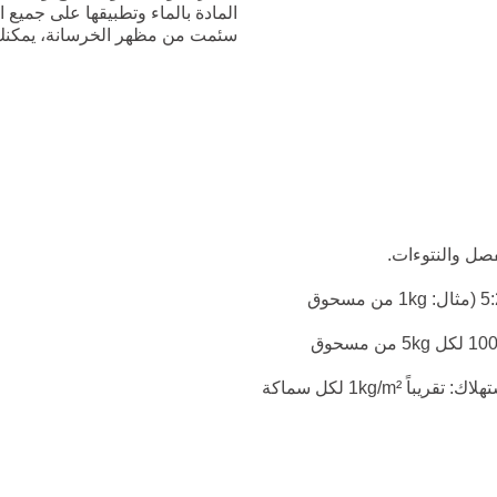
المادة بالماء وتطبيقها على جم
سئمت من مظهر الخرسانة، يمكنك 
فصل والنتوءات.
اخلط مسحوق CONCRETE EFFECT مع الماء بنسبة وزن 5:2 (مثال: 1kg من مسحوق
أضف حوالي 2% من صبغة WB، على سبيل المثال عبوتان × 100g لكل 5kg من مسحوق
ضع المادة بالمِسطرينة. زمن العمل: تقريباً 30 دقيقة. حجم الاستهلاك: تقريباً 1kg/m² لكل سماكة