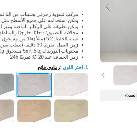
مركب تسوية زخرفي بحبيبات من الناعم إ
يمكن استخدامه على جميع الأسطح مثل ال
يمكن تطبيقه على الركائز الماصة وغير الم
مجالات التطبيق: داخليًا. خارجيًا والمناط
نسبة الخلط: 5:2 (مثلاً 1kg من مسحوق EFFECT مع 400ml ماء)
زمن العمل: تقريبًا 30 دقيقة (تصلب سريع)
محتويات التوريد لـ 5m²: 5kg مسحوق EFFECT + 2x 100g معجون WB PIGMENT لصبغ المسحوق
زمن الجفاف عند 20°C: تقريبًا 24h
1. اختر اللون
:
رمادي فاتح