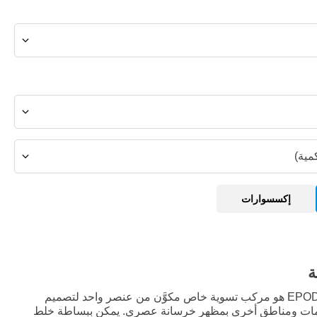
مية)
إكسسوارات
ة
EPODEX 1K CONCRETE EFFECT هو مركب تسوية خاص مكوَّن من عنصر واحد لتصميم
مامات ومناطق أخرى بمظهر خرسانة عصري. يمكن ببساطة خلط