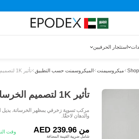
دات
استئجار الحرفيين
Shop
ميكروسيمنت
الميكروسمنت حسب التطبيق
تأثير 1K لتصميم الخرسانة
تأثير 1K لتصميم الخرسانة - رمادي فاتح
مركب تسوية زخرفي بمظهر الخرسانة. بديل ا
والدهان لاحقًا.
من
AED 239.96
وقت التسليم: 1-3
شامل ضريبة القيمة المضافة