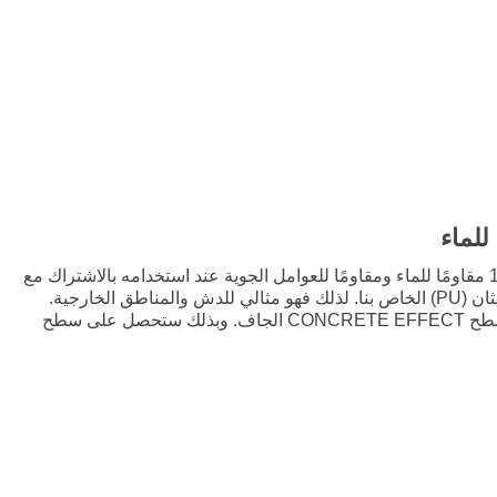
للماء
يصبح 1K CONCRETE EFFECT مقاومًا للماء ومقاومًا للعوامل الجوية عند استخدامه بالاشتراك مع
مانع التسرب من راتنج البولي يوريثان (PU) الخاص بنا. لذلك فهو مثالي للدش والمناطق الخارجية.
تُدحرج طبقة مانع التسرب على سطح CONCRETE EFFECT الجاف. وبذلك ستحصل على سطح