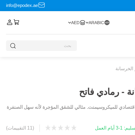
info@epodex.ae
AED
ARABIC
قتصادي للميكروسيمنت. مثالي للشقق المؤجرة لأنه سهل الصنفرة
 أيام العمل
(11 التقييمات)