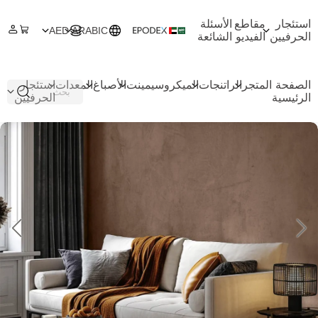
استئجار
مقاطع
الأسئلة
AED
ARABIC
الحرفيين
الفيديو
الشائعة
الصفحة
المتجر
الراتنجات
الميكروسيمينت
الأصباغ
المعدات
استئجار
الرئيسية
الحرفيين