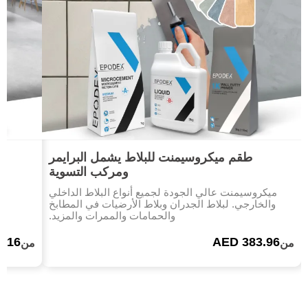
طقم ميكروسيمنت للبلاط يشمل البرايمر
ومركب التسوية
مي
أ
ميكروسيمنت عالي الجودة لجميع أنواع البلاط الداخلي
والخارجي. لبلاط الجدران وبلاط الأرضيات في المطابخ
والحمامات والممرات والمزيد.
3.16
AED 383.96
من
من