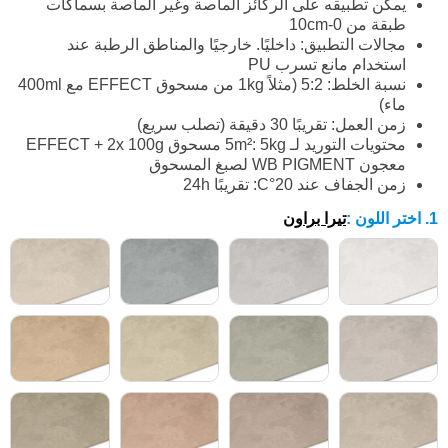
يمكن تطبيقه على الركائز الماصة وغير الماصة بسماكات
طبقة من 0-10cm
مجالات التطبيق: داخليًا. خارجيًا والمناطق الرطبة عند
استخدام مانع تسرب PU
نسبة الخلط: 5:2 (مثلاً 1kg من مسحوق EFFECT مع 400ml
ماء)
زمن العمل: تقريبًا 30 دقيقة (تصلب سريع)
محتويات التوريد لـ 5m²: 5kg مسحوق EFFECT + 2x 100g
معجون WB PIGMENT لصبغ المسحوق
زمن الجفاف عند 20°C: تقريبًا 24h
1. اختر اللون
:
تيرا براون