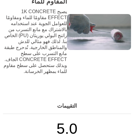
المقاوم للماء
يصبح 1K CONCRETE
EFFECT مقاومًا للماء ومقاومًا
للعوامل الجوية عند استخدامه
بالاشتراك مع مانع التسرب من
راتنج البولي يوريثان (PU) الخاص
بنا. لذلك فهو مثالي للدش
والمناطق الخارجية. تُدحرج طبقة
مانع التسرب على سطح
CONCRETE EFFECT الجاف.
وبذلك ستحصل على سطح مقاوم
للماء بمظهر الخرسانة.
التقييمات
5.0