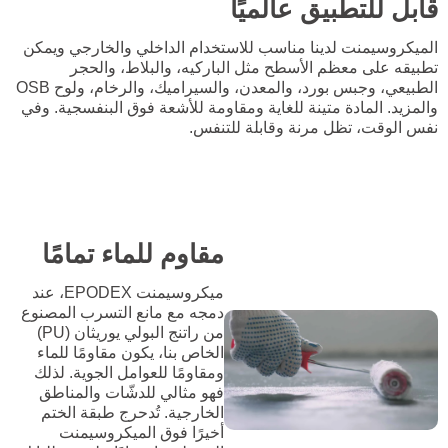
قابل للتطبيق عالميًا
الميكروسيمنت لدينا مناسب للاستخدام الداخلي والخارجي ويمكن
تطبيقه على معظم الأسطح مثل الباركيه، والبلاط، والحجر
الطبيعي، وجبس بورد، والمعدن، والسيراميك، والرخام، ولوح OSB
والمزيد. المادة متينة للغاية ومقاومة للأشعة فوق البنفسجية. وفي
نفس الوقت، تظل مرنة وقابلة للتنفس.
مقاوم للماء تمامًا
ميكروسيمنت EPODEX، عند
دمجه مع مانع التسرب المصنوع
من راتنج البولي يوريثان (PU)
الخاص بنا، يكون مقاومًا للماء
ومقاومًا للعوامل الجوية. لذلك
فهو مثالي للدشّات والمناطق
الخارجية. تُدحرج طبقة الختم
أخيرًا فوق الميكروسيمنت