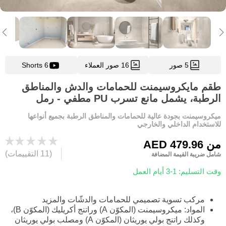
5 صور
16 صور العملاء
6 Shorts
طقم مايكروسيمنت للحمامات والدش والمناطق
الرطبة، يشمل مانع تسرب PU مطفي - رمل
ميكروسيمنت بجودة عالية للحمامات والمناطق الرطبة بجميع أنواعها
للاستخدام الداخلي والخارجي
من
AED 479.96
(11 التقييمات)
شامل ضريبة القيمة المضافة
وقت التسليم: 1-3 أيام العمل
مركب تسوية تصميمي للحمامات والدشّات والمزيد
المواد: ميكروسيمنت (المكوّن A) وراتنج أكريليك (المكوّن B)،
وكذلك راتنج بولي يوريثان (المكوّن A) ومصلب بولي يوريثان