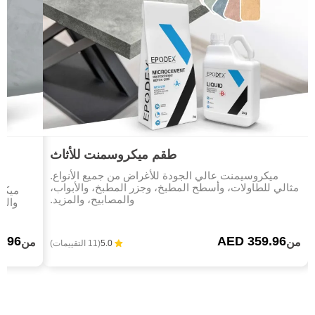
طقم ميكروسمنت للأثاث
ميكروسيمنت عالي الجودة للأغراض من جميع الأنواع.
مثالي للطاولات، وأسطح المطبخ، وجزر المطبخ، والأبواب،
ميكر
والمصابيح، والمزيد.
والخ
3.96
AED 359.96
من
من
5.0
(11 التقييمات)