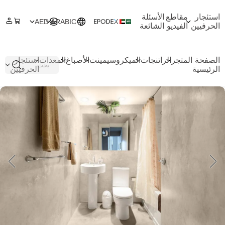
استئجار
مقاطع
الأسئلة
AED
ARABIC
الحرفيين
الفيديو
الشائعة
الصفحة
المتجر
الراتنجات
الميكروسيمينت
الأصباغ
المعدات
استئجار
الرئيسية
الحرفيين