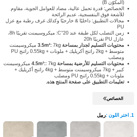
(المكوّن B)
الخصائص: قدرة تحمل عالية، مضاد للعوامل الجوية، مقاوم
للأشعة فوق البنفسجية، عديم الرائحة
مجالات التطبيق: داخليًا & خارجيًا وكذلك غرف رطبة مع عزل
PU
زمن التصلب لكل طبقة عند 20°C: ميكروسيمنت تقريبًا 8h،
عازل PU تقريبًا 20h
محتويات التسليم لجدار بمساحة 3.5m²:
7kg ميكروسيمنت
متوسط + 2kg راتنج أكريليك + ملونات + 0.55kg راتنج PU
ومصلب
محتويات التسليم للأرضية بمساحة 4.5m²:
: 7kg ميكروسيمنت
كبير + 7kg ميكروسيمنت متوسط + 4kg راتنج أكريليك +
ملونات + 0.55kg راتنج PU ومصلب
تعليمات التطبيق على صفحة المنتج هذه.
الخصائص
1. اختر اللون
:
رمل