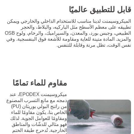
قابل للتطبيق عالميًا
الميكروسيمنت لدينا مناسب للاستخدام الداخلي والخارجي ويمكن
تطبيقه على معظم الأسطح مثل الباركيه، والبلاط، والحجر
الطبيعي، وجبس بورد، والمعدن، والسيراميك، والرخام، ولوح OSB
والمزيد. المادة متينة للغاية ومقاومة للأشعة فوق البنفسجية. وفي
نفس الوقت، تظل مرنة وقابلة للتنفس.
مقاوم للماء تمامًا
ميكروسيمنت EPODEX، عند
دمجه مع مانع التسرب المصنوع
من راتنج البولي يوريثان (PU)
الخاص بنا، يكون مقاومًا للماء
ومقاومًا للعوامل الجوية. لذلك
فهو مثالي للدشّات والمناطق
الخارجية. تُدحرج طبقة الختم