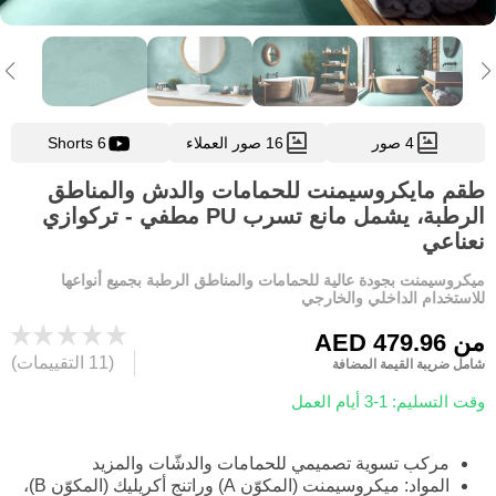
4 صور
16 صور العملاء
6 Shorts
طقم مايكروسيمنت للحمامات والدش والمناطق
الرطبة، يشمل مانع تسرب PU مطفي - تركوازي
نعناعي
ميكروسيمنت بجودة عالية للحمامات والمناطق الرطبة بجميع أنواعها
للاستخدام الداخلي والخارجي
من
AED 479.96
(11 التقييمات)
شامل ضريبة القيمة المضافة
وقت التسليم: 1-3 أيام العمل
مركب تسوية تصميمي للحمامات والدشّات والمزيد
المواد: ميكروسيمنت (المكوّن A) وراتنج أكريليك (المكوّن B)،