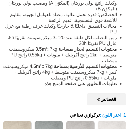
وكذلك راتنج بولي يوريثان (المكوّن A) ومصلب بولي يوريثان
(المكوّن B)
الخصائص: قدرة تحمل عالية، مضاد للعوامل الجوية، مقاوم
للأشعة فوق البنفسجية، عديم الرائحة
مجالات التطبيق: داخليًا & خارجيًا وكذلك غرف رطبة مع عزل
PU
زمن التصلب لكل طبقة عند 20°C: ميكروسيمنت تقريبًا 8h،
عازل PU تقريبًا 20h
محتويات التسليم لجدار بمساحة 3.5m²:
7kg ميكروسيمنت
متوسط + 2kg راتنج أكريليك + ملونات + 0.55kg راتنج PU
ومصلب
محتويات التسليم للأرضية بمساحة 4.5m²:
: 7kg ميكروسيمنت
كبير + 7kg ميكروسيمنت متوسط + 4kg راتنج أكريليك +
ملونات + 0.55kg راتنج PU ومصلب
تعليمات التطبيق على صفحة المنتج هذه.
الخصائص
1. اختر اللون
:
تركوازي نعناعي