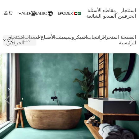
استئجار
مقاطع
الأسئلة
AED
ARABIC
الحرفيين
الفيديو
الشائعة
الصفحة
المتجر
الراتنجات
الميكروسيمينت
الأصباغ
المعدات
استئجار
الرئيسية
الحرفيين