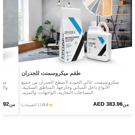
طقم ميكروسمنت للجدران
ميكروسيمنت عالي الجودة لأسطح الجدران من جميع
ميكر
الأنواع داخل المباني وخارجها. المناطق السكنية،
والخ
المساحات التجارية، الواجهات، والمزيد.
5.92
AED 383.96
من
من
5.0
(11 التقييمات)