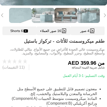
4 صور
16 صور العملاء
6 Shorts
طقم ميكروسمنت للأثاث - تركواز باستيل
ميكروسيمنت عالي الجودة للأغراض من جميع الأنواع. مثالي للطاولات،
وأسطح المطبخ، وجزر المطبخ، والأبواب، والمصابيح، والمزيد.
من
AED 359.96
(11 التقييمات)
شامل ضريبة القيمة المضافة
وقت التسليم: 1-3 أيام العمل
معجون تصميم قابل للتطبيق على جميع الأسطح مثل
الخرسانة والمعدن والبلاستيك والخشب، إلخ.
المادة: ميكروسيمنت متوسط الحبيبات (Component A)
وراتنج أكريليكي (Component B)