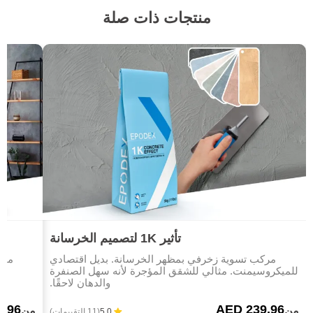
منتجات ذات صلة
تأثير 1K لتصميم الخرسانة
مركب تسوية زخرفي بمظهر الخرسانة. بديل اقتصادي
ميك
للميكروسيمنت. مثالي للشقق المؤجرة لأنه سهل الصنفرة
والدهان لاحقًا.
3.96
AED 239.96
من
من
5.0
(11 التقييمات)