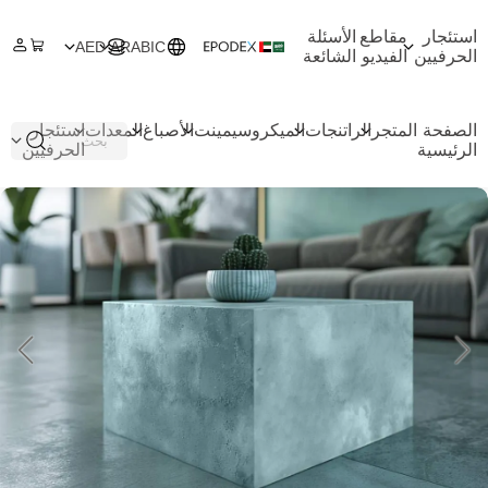
استئجار
مقاطع
الأسئلة
AED
ARABIC
الحرفيين
الفيديو
الشائعة
الصفحة
المتجر
الراتنجات
الميكروسيمينت
الأصباغ
المعدات
استئجار
الرئيسية
الحرفيين