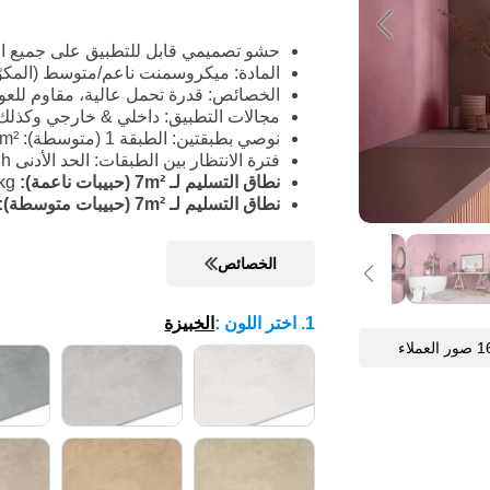
حشو تصميمي قابل للتطبيق على جميع الأ
المادة: ميكروسمنت ناعم/متوسط (المكوّن A) وراتنج أكريليك (المكو
الخصائص: قدرة تحمل عالية، مقاوم للعوا
مجالات التطبيق: داخلي & خارجي وكذلك ا
نوصي بطبقتين: الطبقة 1 (متوسطة): 1.2kg/m²، الطبقة 2 (ناعمة أو متوسطة): 1-1.2kg/m²
فترة الانتظار بين الطبقات: الحد الأدنى 8h، الحد الأقصى 24h
نطاق التسليم لـ 7m² (حبيبات ناعمة):
7kg متوسط + 5kg ناعم + 4kg راتنج أكريليك + ملونات
نطاق التسليم لـ 7m² (حبيبات متوسطة):
الخصائص
1. اختر اللون
:
الخبيزة
ور العملاء