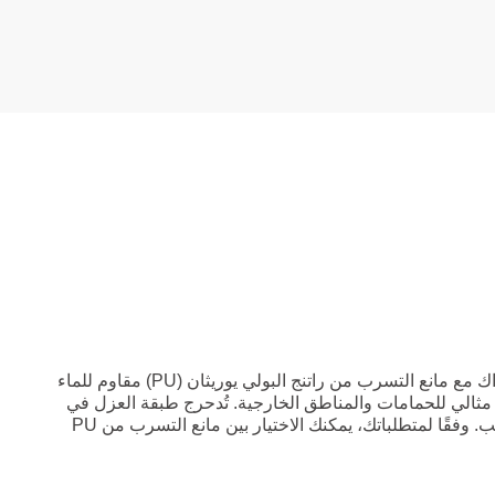
الميكروسمنت EPODEX بالاشتراك مع مانع التسرب من راتنج البولي يوريثان (PU) مقاوم للماء
 مثالي للحمامات والمناطق الخارجية. تُدحرج طبقة العزل في
النهاية على الميكروسمنت المتصلب. وفقًا لمتطلباتك، يمكنك الاختيار بين مانع التسرب من PU