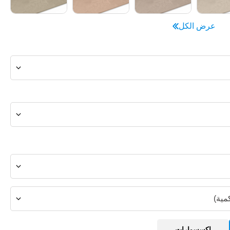
عرض الكل
مية)
إكسسوارات