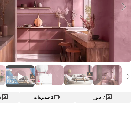
7 صور
1 فيديوهات
16 ص