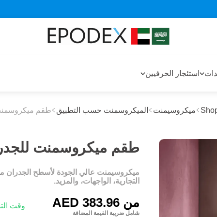
دات
استئجار الحرفيين
Sho
ميكروسيمنت
الميكروسمنت حسب التطبيق
طقم ميكروسمنت
طقم ميكروسمنت للجدران
ميكروسيمنت عالي الجودة لأسطح الجدران من ج
التجارية، الواجهات، والمزيد.
من
AED 383.96
وقت التسليم: 1-3
شامل ضريبة القيمة المضافة