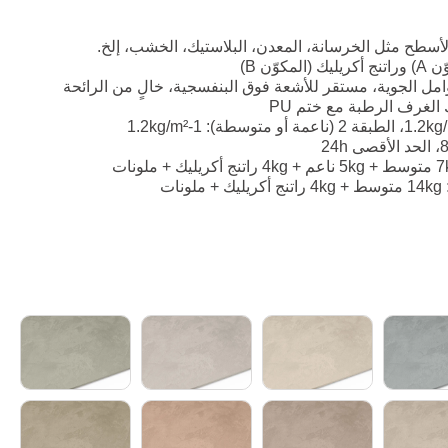
سطح مثل الخرسانة، المعدن، البلاستيك، الخشب، إلخ.
ّن B)
مل الجوية، مستقر للأشعة فوق البنفسجية، خالٍ من الرائحة
لغرف الرطبة مع ختم PU
14kg متوسط + 4kg راتنج أكريليك + ملونات