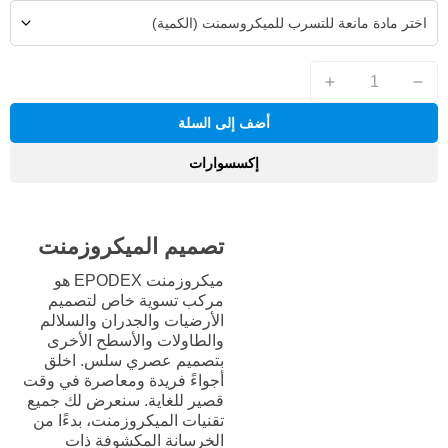
اختر مادة مانعة للتسرب للميكروسمنت (الكمية)
أضف إلى السلة
إكسسوارات
تصميم الميكروزمنت
ميكروزمنت EPODEX هو
مركب تسوية خاص لتصميم
الأرضيات والجدران والسلالم
والطاولات والأسطح الأخرى
بتصميم عصري سلس. اخلق
أجواءً فريدة ومعاصرة في وقت
قصير للغاية. سنعرض لك جميع
تقنيات الميكروزمنت، بدءًا من
الخرسانة المكشوفة ذات