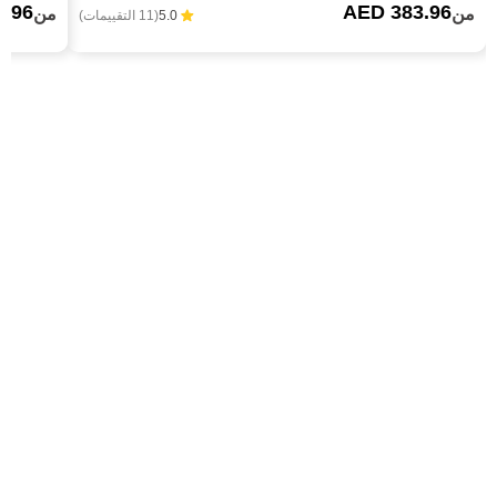
9.96
AED 383.96
من
من
5.0
(11 التقييمات)