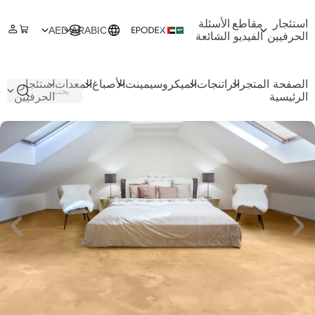
استئجار
مقاطع
الأسئلة
AED
ARABIC
الحرفيين
الفيديو
الشائعة
الصفحة
المتجر
الراتنجات
الميكروسيمينت
الأصباغ
المعدات
استئجار
الرئيسية
الحرفيين