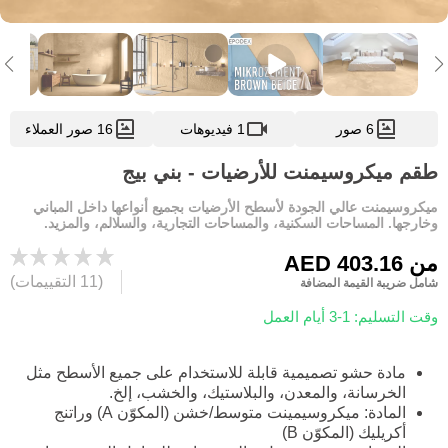
6 صور
1 فيديوهات
16 صور العملاء
طقم ميكروسيمنت للأرضيات - بني بيج
ميكروسيمنت عالي الجودة لأسطح الأرضيات بجميع أنواعها داخل المباني
وخارجها. المساحات السكنية، والمساحات التجارية، والسلالم، والمزيد.
من
AED 403.16
(11 التقييمات)
شامل ضريبة القيمة المضافة
وقت التسليم: 1-3 أيام العمل
مادة حشو تصميمية قابلة للاستخدام على جميع الأسطح مثل
الخرسانة، والمعدن، والبلاستيك، والخشب، إلخ.
المادة: ميكروسيمينت متوسط/خشن (المكوّن A) وراتنج
أكريليك (المكوّن B)