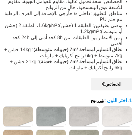
الخصائص: سعة تحميل عالية، مقاوم للعوامل الجوية، مقاوم
للأشعة فوق البنفسجية، خالٍ من الروائح
مناطق التطبيق: داخلي & خارجي بالإضافة إلى الغرف الرطبة
مع ختم PU
نوصي بطبقتين: الطبقة 1 (خشن): 1.6kg/m²، الطبقة 2 (خشن
أو متوسط): 1.2kg/m²
زمن الانتظار بين الطبقات: من 8h كحد أدنى إلى 24h كحد
أقصى
نطاق التسليم لمساحة 7m² (حبيبات متوسطة):
14kg خشن +
7kg متوسط + 6kg راتنج أكريليك + ملونات
نطاق التسليم لمساحة 7m² (حبيبات خشنة):
21kg خشن +
6kg راتنج أكريليك + ملونات
الخصائص
1. اختر اللون
:
بني بيج