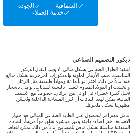
الشفافية
الجودة
خدمة العملاء
ديكور التصميم الصناعي
لتنفيذ الطراز الصناعي بشكل مثالي، لا يجب إغفال الديكور
المناسب. تجنب الأزهار الملونة والديكورات المزخرفة بشكل مبالغ
فيه. بدلاً من ذلك، اختر ألواناً هادئة ومواداً طبيعية مثل الراتان
والخشب أو الفولاذ المقاوم للصدأ. بالنسبة للنباتات، نوصي بأشجار
نخيل كبيرة خضراء في أواني من الراتان. خصوصاً مع الأسقف
العالية، يمكن لهذه النباتات أن تُبرز المساحة الداخلية وتُحسّن
مظهرها بشكل ملحوظ.
عامل مهم آخر للحصول على الطابع الصناعي المثالي هو اختيار
الإضاءة. اختر إضاءة دافئة وغير مباشرة تخلق جواً مريحاً. النماذج
المعدنية مناسبة بشكل خاص للمصابيح. بدلاً من ذلك، يمكن لنقاط