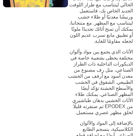
الحالي ليتناسب مع طراز اللوفت
الجديد الخاص بك، فاستعمل
ورنيشًا معدنيًا أو طلاء خشب
ليتناسب مع المظهر. مع منتجاتنا،
يمكنك أن تمنح أثاثك تجديدًا ملونًا
أو تطبيق مانع تسرب عديم اللون
لجعله مقاومًا للغاية.
الأثاث الذي يجمع بين مواد وألوان
مختلفة يحظى بشعبية خاصة في
الديكورات الداخلية ذات الطراز
الصناعي، مثل رف مصنوع من
معدن أسود مع أرفف من الخشب
الطبيعي. الشقوق في الخشب
والأسطح الخشنة تؤكد أيضًا
المظهر الصناعي. يمكنك طلاء
الأثاث الخشبي بدهان طباشيري
من EPODEX ثم صنفرته قليلًا
لخلق مظهر عصري مستعمل.
بالإضافة إلى المواد والألوان
الكلاسيكية، ينسجم الطابع
الصناعي أيضًا مع إضافة قطع