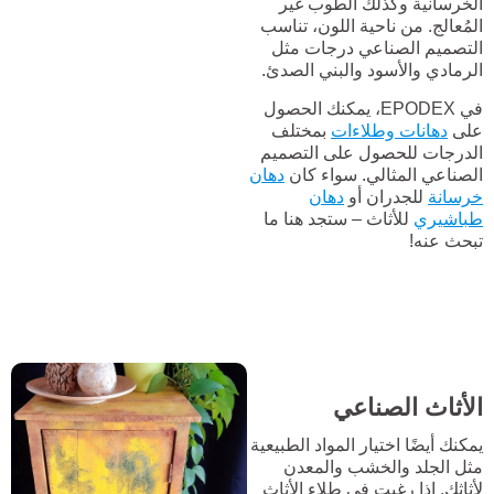
الخرسانية وكذلك الطوب غير
المُعالج. من ناحية اللون، تناسب
التصميم الصناعي درجات مثل
الرمادي والأسود والبني الصدئ.
في EPODEX، يمكنك الحصول
على
دهانات وطلاءات
بمختلف
الدرجات للحصول على التصميم
الصناعي المثالي. سواء كان
دهان
خرسانة
للجدران أو
دهان
طباشيري
للأثاث – ستجد هنا ما
تبحث عنه!
الأثاث الصناعي
يمكنك أيضًا اختيار المواد الطبيعية
مثل الجلد والخشب والمعدن
لأثاثك. إذا رغبت في طلاء الأثاث