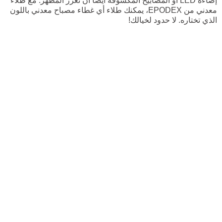
إضاءة LED أو المصابيح المكشوفة أيضاً أن تعزز المظهر. مع طلاء
معدني من EPODEX، يمكنك طلاء أي غطاء مصباح معدني باللون
الذي تختاره. لا حدود لخيالك!