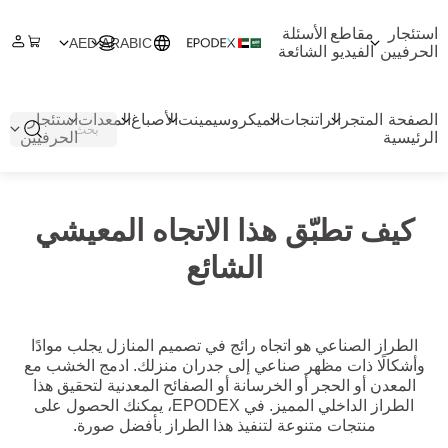
استئجار
مقاطع
الأسئلة
AED
ARABIC
الحرفيين
الفيديو
الشائعة
الصفحة
المتجر
الراتنجات
الميكروسيمينت
الأصباغ
المعدات
استئجار
الرئيسية
الحرفيين
كيف تطبّق هذا الاتجاه المعيشي
الشائع
الطراز الصناعي هو اتجاه رائج في تصميم المنازل يجلب موادًا
وأشكالًا ذات مظهر صناعي إلى جدران منزلك. ادمج الخشب مع
المعدن أو الحجر أو الخرسانة أو الصفائح المعدنية لتحقيق هذا
الطراز الداخلي المميز. في EPODEX، يمكنك الحصول على
منتجات متنوعة لتنفيذ هذا الطراز بأفضل صورة.