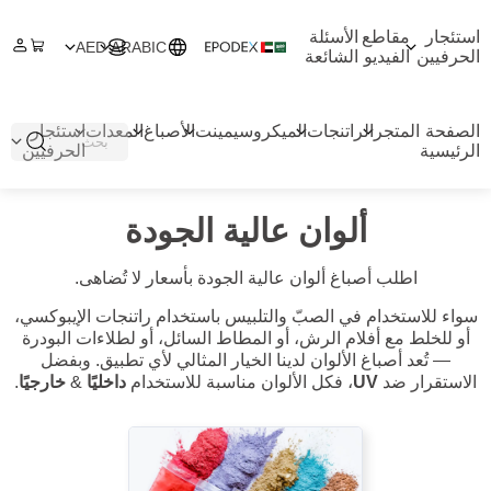
استئجار
مقاطع
الأسئلة
AED
ARABIC
الحرفيين
الفيديو
الشائعة
الصفحة
المتجر
الراتنجات
الميكروسيمينت
الأصباغ
المعدات
استئجار
الرئيسية
الحرفيين
ألوان عالية الجودة
اطلب أصباغ ألوان عالية الجودة بأسعار لا تُضاهى.
سواء للاستخدام في الصبّ والتلبيس باستخدام راتنجات الإيبوكسي،
أو للخلط مع أفلام الرش، أو المطاط السائل، أو لطلاءات البودرة
— تُعد أصباغ الألوان لدينا الخيار المثالي لأي تطبيق. وبفضل
الاستقرار ضد
UV
، فكل الألوان مناسبة للاستخدام
داخليًا
&
خارجيًا
.