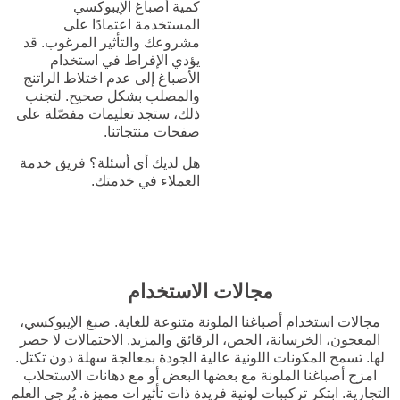
كمية أصباغ الإيبوكسي
المستخدمة اعتمادًا على
مشروعك والتأثير المرغوب. قد
يؤدي الإفراط في استخدام
الأصباغ إلى عدم اختلاط الراتنج
والمصلب بشكل صحيح. لتجنب
ذلك، ستجد تعليمات مفصّلة على
صفحات منتجاتنا.
هل لديك أي أسئلة؟ فريق خدمة
العملاء في خدمتك.
مجالات الاستخدام
مجالات استخدام أصباغنا الملونة متنوعة للغاية. صبغ الإيبوكسي،
المعجون، الخرسانة، الجص، الرقائق والمزيد. الاحتمالات لا حصر
لها. تسمح المكونات اللونية عالية الجودة بمعالجة سهلة دون تكتل.
امزج أصباغنا الملونة مع بعضها البعض أو مع دهانات الاستحلاب
التجارية. ابتكر تركيبات لونية فريدة ذات تأثيرات مميزة. يُرجى العلم