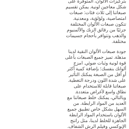
بتركيزات الألوان، المتوفرة على
شكل معاجين لونية. يمكن تقسيم
صبغاتنا إلى ثلاث فئات: صبغات
امتصاصية، ولؤلؤية، ومعدنية.
تتكون صبغات الألوان المختلفة
جزئيًا من رقائق الزنك والألمنيوم
والذهب وتتوافر بأحجام جسيمات
مختلفة.
جودة صبغات الألوان النقية لدينا
مذهلة. تميز جميع الصبغات بأعلى
قوة لونية وثبات ضوئي. امزج
ألوانك بنفسك؛ بإضافة كمية أكثر
أو أقل من الصبغة يمكنك التأثير
على شدة اللون ودرجة التغطية.
صبغاتنا قابلة للاستخدام على
نطاق واسع لأغراض متعددة.
وبالتالي، يمكنك خلط صبغاتنا مع
العديد من المواد الرابطة. من
السهل بشكل خاص تطبيق جميع
الألوان باستخدام المواد الرابطة
الجاهزة للخلط لدينا، مثل راتنج
الإبوكسي وفيلم الرش الشفاف.