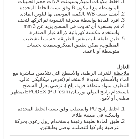
اخلط مكونات الميكروسيمنت A ذات حجم الحبيبات
المتوسطة مع المكون B وفق نسبة الخلط المحددة.
أضف صبغة WB بالكمية الموصى بها لتلوين المادة.
افرد المادة بواسطة مجرفة التسوية ثم اتركها لتجف
قم بصنفرة أي تفاوت في السطح يزيد عن 3 mm
واستخدم مكنسة كهربائية لإزالة غبار الصنفرة.
طبق طبقة ثانية بنفس الطريقة. حسب التشطيب
المطلوب، يمكن تطبيق الميكروسيمنت بحبيبات
متوسطة أو ناعمة.
العازل
ملاحظة
: للغرف الرطبة، والأسطح التي تتلامس مباشرة مع
الماء والأسطح شديدة الاستخدام (تعرض ميكانيكي عالي،
التنظيف بمواد منظفة قوية، إلخ.)، نوصي بعزل السطح
باستخدام راتنج البولي يوريثان EPODEX (PU resin) بمظهر
مطفي أو لامع.
اخلط راتنج PU والمصلب وفق نسبة الخلط المحددة
واسكبه في صينية طلاء.
طبق المادة بطبقة رقيقة باستخدام رول رغوي بحركة
عرضية واتركها لتتصلب. نوصي بطبقتين.