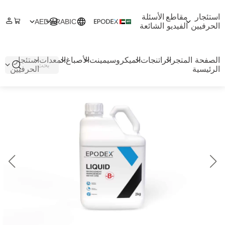
استئجار
مقاطع
الأسئلة
AED
ARABIC
الحرفيين
الفيديو
الشائعة
الصفحة
المتجر
الراتنجات
الميكروسيمينت
الأصباغ
المعدات
استئجار
الرئيسية
الحرفيين