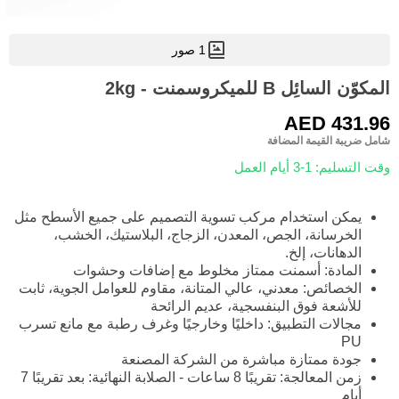
1 صور
المكوّن السائِل B للميكروسمنت - 2kg
AED 431.96
شامل ضريبة القيمة المضافة
وقت التسليم: 1-3 أيام العمل
يمكن استخدام مركب تسوية التصميم على جميع الأسطح مثل
الخرسانة، الجص، المعدن، الزجاج، البلاستيك، الخشب،
الدهانات، إلخ.
المادة: أسمنت ممتاز مخلوط مع إضافات وحشوات
الخصائص: معدني، عالي المتانة، مقاوم للعوامل الجوية، ثابت
للأشعة فوق البنفسجية، عديم الرائحة
مجالات التطبيق: داخليًا وخارجيًا وغرف رطبة مع مانع تسرب
PU
جودة ممتازة مباشرة من الشركة المصنعة
زمن المعالجة: تقريبًا 8 ساعات - الصلابة النهائية: بعد تقريبًا 7
أيام