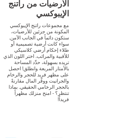
الأرضيات من راتنج
الإيبوكسي
مع مجموعات راتنج الإيبوكسي
المكونة من جزئين للأرضيات،
ستكون دائماً في الجانب الآمن.
سواء كانت أرضية تصميمية أو
طلاء إحكام أرضي كلاسيكي
للأقبية والمرائب. اختر اللون الذي
تريده بسهولة، حدِّد المساحة
بالأمتار المربعة وانطلق! احصل
على مظهر فريد للحجر والرخام
والجرانيت ووفّر المال مقارنةً
بالحجر الرخامي الحقيقي. بماذا
تنتظر؟ - امنح منزلك مظهراً
فريداً!