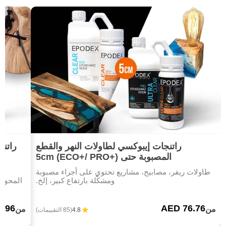
راتنجات إيبوكسي لطاولات النهر والقطع
راتن
المصبوبة حتى 5cm (ECO+/ PRO+)
طاولات ريفر، مصابيح، مشاريع تحتوي على أجزاء مصبوبة
ومشكّلة بارتفاع كبير، إلخ.
المجوهر
1.96
AED 76.76
من
من
4.8
(85 التقييمات)