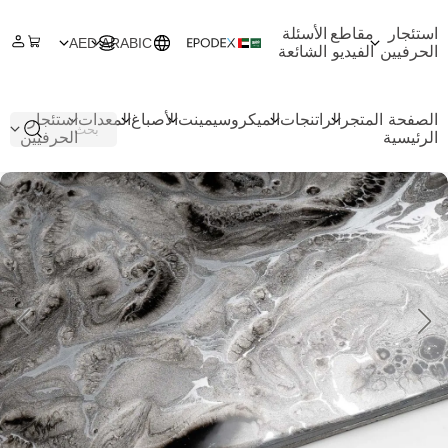
استئجار
مقاطع
الأسئلة
AED
ARABIC
الحرفيين
الفيديو
الشائعة
الصفحة
المتجر
الراتنجات
الميكروسيمينت
الأصباغ
المعدات
استئجار
الرئيسية
الحرفيين