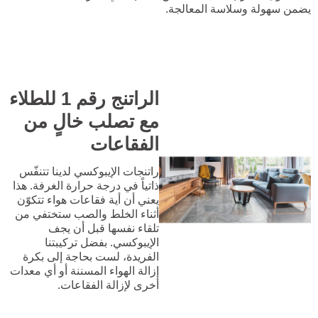
يضمن سهولة وسلاسة المعالجة.
الراتنج رقم 1 للطلاء
مع تصلب خالٍ من
الفقاعات
راتنجات الإيبوكسي لدينا تتنفّس
ذاتياً في درجة حرارة الغرفة. هذا
يعني أن أية فقاعات هواء تتكوّن
أثناء الخلط والصب ستختفي من
تلقاء نفسها قبل أن يجف
الإيبوكسي. بفضل تركيبتنا
الفريدة، لست بحاجة إلى بكرة
إزالة الهواء المسننة أو أي معدات
أخرى لإزالة الفقاعات.