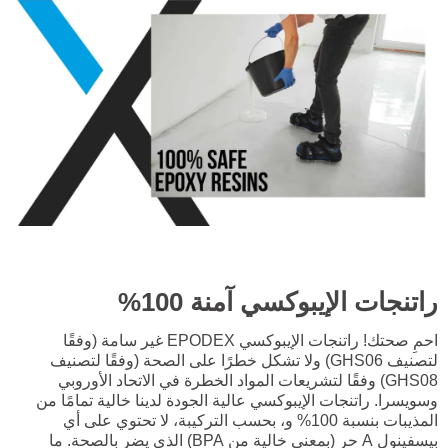
راتنجات الإيبوكسي آمنة 100%
احمِ صحتك! راتنجات الإيبوكسي EPODEX غير سامة (وفقًا
لتصنيف GHS06) ولا تشكل خطرًا على الصحة (وفقًا لتصنيف
GHS08) وفقًا لتشريعات المواد الخطرة في الاتحاد الأوروبي
وسويسرا. راتنجات الإيبوكسي عالية الجودة لدينا خالية تمامًا من
المذيبات بنسبة 100% و، بحسب التركيبة، لا تحتوي على أي
بيسفينول A حر (بمعنى خالية من BPA) الذي يضر بالصحة. ما