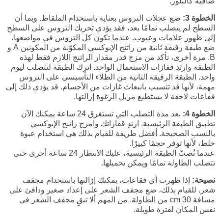
صافية كالبلور.
الخطوة 3:
ضع عجلات التروس بعناية باستخدام الملقاط. وبما أن
السطح لم يتصلب تمامًا بعد، فقد يؤدي تحريك التروس على السطح
إلى ظهور علامات وعيوب. عندما تكون كل التروس في مواضعها،
ضع طبقة رقيقة ثانية من راتنج الإبوكسي المكوّنة من المكونين A و
B. مرة أخرى، تأكد من مزج قدر مقدار الراتنج اللازم فقط لهذه
الطبقة وارتدِ قفازات الاستعمال الواحد. اترك الطبقة لتتصلب ليوم
واحد. الطبقة الرقيقة الثانية من الطلاء التأسيسي على التروس
مهمة، لأنها قد تتسبب بانبعاث غازات من الأجسام. قد يؤدي ذلك إلى
فقاعات لاحقة لا يستطيع مزيل الرغوة إزالتها.
الخطوة 4:
بعد مدة التصلب التي تستغرق 24 ساعة يمكنك الآن
تطبيق الطبقة الرئيسية. ارتدِ قفازاتك وامزج راتنج الإبوكسي
بالنسب الصحيحة. أفضل طريقة للقيام بذلك هي استخدام عبوة
خلط، لأنها توفر حجمًا كبيرًا.
عندما تُصبّ الطبقة الرئيسية، عليك الانتظار 24 ساعة أخرى حتى
تتصلب الطاولة تمامًا ويمكن تحميلها.
نصيحة:
إذا ظهرت أي فقاعات، يمكنك إزالتها باستخدام مجفف
شعر. للقيام بذلك، ضع مجفف الشعر على إعداد صغير ودافئ على
مسافة 30 cm من الطاولة. من المهم ألا تبقِ مجفف الشعر في
نفس المكان لفترة طويلة.