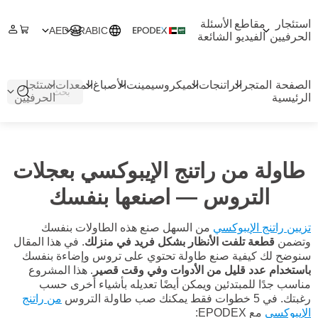
استئجار
مقاطع
الأسئلة
AED
ARABIC
الحرفيين
الفيديو
الشائعة
الصفحة
المتجر
الراتنجات
الميكروسيمينت
الأصباغ
المعدات
استئجار
الرئيسية
الحرفيين
طاولة من راتنج الإيبوكسي بعجلات
التروس — اصنعها بنفسك
تزيين راتنج الإيبوكسي
من السهل صنع هذه الطاولات بنفسك
وتضمن
قطعة تلفت الأنظار بشكل فريد في منزلك
. في هذا المقال
سنوضح لك كيفية صنع طاولة تحتوي على تروس وإضاءة بنفسك
باستخدام عدد قليل من الأدوات وفي وقت قصير
. هذا المشروع
مناسب جدًا للمبتدئين ويمكن أيضًا تعديله بأشياء أخرى حسب
رغبتك. في 5 خطوات فقط يمكنك صب طاولة التروس
من راتنج
الإيبوكسي
مع EPODEX: