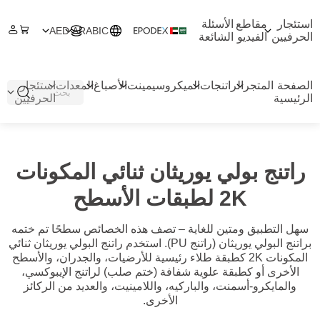
استئجار
مقاطع
الأسئلة
AED
ARABIC
الحرفيين
الفيديو
الشائعة
الصفحة
المتجر
الراتنجات
الميكروسيمينت
الأصباغ
المعدات
استئجار
الرئيسية
الحرفيين
راتنج بولي يوريثان ثنائي المكونات
2K لطبقات الأسطح
سهل التطبيق ومتين للغاية – تصف هذه الخصائص سطحًا تم ختمه
براتنج البولي يوريثان (راتنج PU). استخدم راتنج البولي يوريثان ثنائي
المكونات 2K كطبقة طلاء رئيسية للأرضيات، والجدران، والأسطح
الأخرى أو كطبقة علوية شفافة (ختم صلب) لراتنج الإيبوكسي،
والمايكرو-أسمنت، والباركيه، واللامينيت، والعديد من الركائز
الأخرى.