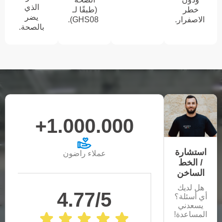
الذي
خطر
(طبقًا لـ
يضر
الاصفرار.
GHS08).
بالصحة.
1.000.000+
استشارة
عملاء راضون
/ الخط
الساخن
هل لديك
4.77/5
أي أسئلة؟
يسعدني
المساعدة!