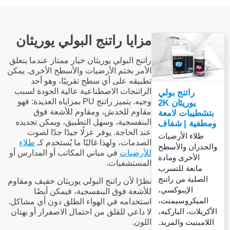
مزايا راتنج البولي يوريثان
راتنج البولي يوريثان خيار ممتاز عندما يتعلق
الأمر بختم الأرضيات والأسطح الأخرى. يمكن
تطبيقه على أي سطح تقريبًا، وهو أحد
الراتنجات الاصطناعية عالية الجودة لسبب
راتنج بولي
وجيه. يتميز راتنج PU بمزاياه العديدة: فهو
يوريثان 2K
مقاوم للخدش، ومقاوم للأشعة فوق
بتشطيبات لامعة
البنفسجية، وسهل التطبيق، ويمكن تجديده
ومطفية | شفاف
عند الحاجة. يوفر عزلًا جيدًا جدًا لصوت
طلاء الأرضيات
الصدمات، ولهذا غالبًا ما يُستخدم كـ
طلاء
والجدران والأسطح
للأرضيات
في مباني المكاتب أو المدارس أو
الأخرى ومادة
المستشفيات.
مانعة للتسرب
الصلبة من راتنج
نظرًا لأن راتنج البولي يوريثان خفيف ومقاوم
الإيبوكسي،
للأشعة فوق البنفسجية، فيمكن أيضًا
الميكروسيمنت،
استخدامه في الهواء الطلق دون أي مشاكل.
الأكريلات، الباركيه،
لا داعي للقلق من احتمال الاصفرار أو بهتان
اللامينيت والمزيد.
اللون.