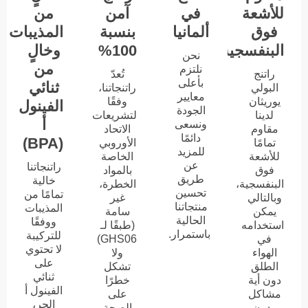
للأشعة
في
آمن
من
فوق
ألمانيا
بنسبة
المذيبات
البنفسجية
100%
وخالٍ
نحن
من
نلتزم
راتنج
تُعدّ
بأعلى
ثنائي
البولي
راتنجاتنا،
معايير
يوريثان
وفقًا
الفينول
الجودة
لدينا
لتشريعات
أ
ونسعى
مقاوم
الاتحاد
دائمًا
(BPA)
تمامًا
الأوروبي
للمزيد
للأشعة
الخاصة
عن
راتنجاتنا
فوق
بالمواد
طريق
خالية
البنفسجية،
الخطرة،
تحسين
تمامًا من
وبالتالي
غير
منتجاتنا
المذيبات
يمكن
سامة
الحالية
ووفقًا
استخدامه
(طبقًا لـ
باستمرار.
للتركيبة
في
GHS06)
لا تحتوي
الهواء
ولا
على
الطلق
تشكل
ثنائي
دون أية
خطرًا
الفينول أ
مشاكل
على
الحر،
ودون
الصحة