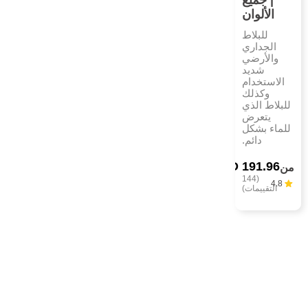
الألوان
للبلاط
الجداري
والأرضي
شديد
الاستخدام
وكذلك
للبلاط الذي
يتعرض
للماء بشكل
دائم.
AED 191.96
من
(144
4.8
التقييمات)