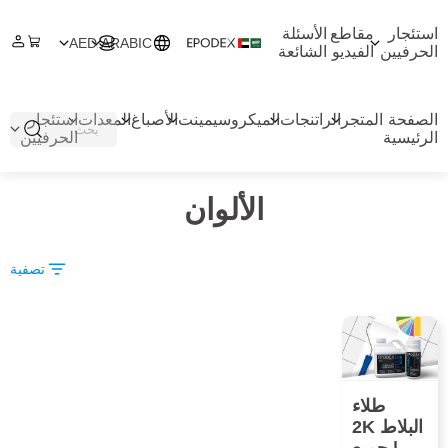
استئجار
مقاطع
الأسئلة
AED
ARABIC
الحرفيين
الفيديو
الشائعة
الصفحة
المتجر
الراتنجات
الميكروسيمينت
الأصباغ
المعدات
استئجار
الرئيسية
الحرفيين
الألوان
تصفية
طلاء
البلاط 2K
| جميع