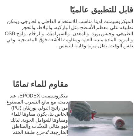
قابل للتطبيق عالميًا
الميكروسيمنت لدينا مناسب للاستخدام الداخلي والخارجي ويمكن
تطبيقه على معظم الأسطح مثل الباركيه، والبلاط، والحجر
الطبيعي، وجبس بورد، والمعدن، والسيراميك، والرخام، ولوح OSB
والمزيد. المادة متينة للغاية ومقاومة للأشعة فوق البنفسجية. وفي
نفس الوقت، تظل مرنة وقابلة للتنفس.
مقاوم للماء تمامًا
ميكروسيمنت EPODEX، عند
دمجه مع مانع التسرب المصنوع
من راتنج البولي يوريثان (PU)
الخاص بنا، يكون مقاومًا للماء
ومقاومًا للعوامل الجوية. لذلك
فهو مثالي للدشّات والمناطق
الخارجية. تُدحرج طبقة الختم