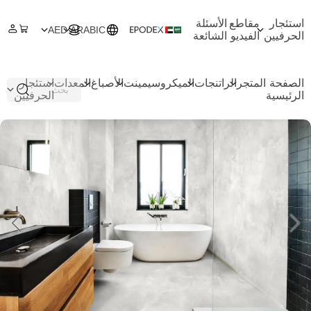
استئجار
مقاطع
الأسئلة
AED
ARABIC
الحرفيين
الفيديو
الشائعة
الصفحة
المتجر
الراتنجات
الميكروسيمينت
الأصباغ
المعدات
استئجار
الرئيسية
الحرفيين