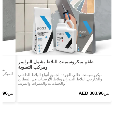
طقم ميكروسيمنت للبلاط يشمل البرايمر
ومركب التسوية
مرك
للميكروس
ميكروسيمنت عالي الجودة لجميع أنواع البلاط الداخلي
والخارجي. لبلاط الجدران وبلاط الأرضيات في المطابخ
والحمامات والممرات والمزيد.
9.96
AED 383.96
من
من