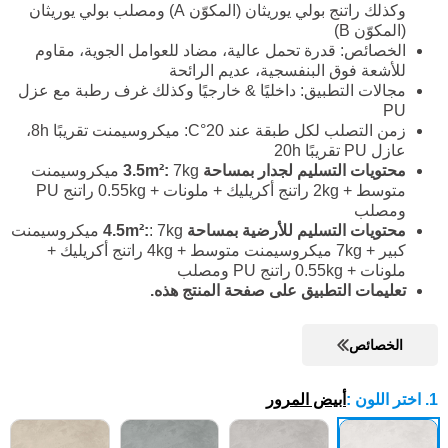
وكذلك راتنج بولي يوريثان (المكوّن A) ومصلب بولي يوريثان
(المكوّن B)
الخصائص: قدرة تحمل عالية، مضاد للعوامل الجوية، مقاوم
للأشعة فوق البنفسجية، عديم الرائحة
مجالات التطبيق: داخليًا & خارجيًا وكذلك غرف رطبة مع عزل
PU
زمن التصلب لكل طبقة عند 20°C: ميكروسيمنت تقريبًا 8h،
عازل PU تقريبًا 20h
محتويات التسليم لجدار بمساحة 3.5m²:
7kg ميكروسيمنت
متوسط + 2kg راتنج أكريليك + ملونات + 0.55kg راتنج PU
ومصلب
محتويات التسليم للأرضية بمساحة 4.5m²:
: 7kg ميكروسيمنت
كبير + 7kg ميكروسيمنت متوسط + 4kg راتنج أكريليك +
ملونات + 0.55kg راتنج PU ومصلب
تعليمات التطبيق على صفحة المنتج هذه.
الخصائص
1. اختر اللون
:
أبيض المرور