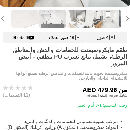
4 صور
16 صور العملاء
6 Shorts
طقم مايكروسيمنت للحمامات والدش والمناطق
الرطبة، يشمل مانع تسرب PU مطفي - أبيض
المرور
ميكروسيمنت بجودة عالية للحمامات والمناطق الرطبة بجميع أنواعها
للاستخدام الداخلي والخارجي
من
AED 479.96
(11 التقييمات)
شامل ضريبة القيمة المضافة
وقت التسليم: 1-3 أيام العمل
مركب تسوية تصميمي للحمامات والدشّات والمزيد
المواد: ميكروسيمنت (المكوّن A) وراتنج أكريليك (المكوّن B)،