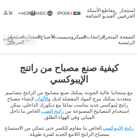
استئجار
مقاطع
الأسئلة
AED
ARABIC
الحرفيين
الفيديو
الشائعة
الصفحة
المتجر
الراتنجات
الميكروسيمينت
الأصباغ
المعدات
استئجار
الرئيسية
الحرفيين
كيفية صنع مصباح من راتنج
الإيبوكسي
مع منتجاتنا عالية الجودة، يمكنك صنع مصابيح من الراتنج بتصاميم
متعددة. يمكنك مزج المواد المفضلة لديك و
الألوان
لإنشاء مصباح
راتنج إيبوكسي جديد يتناسب تمامًا مع ديكورك الداخلي. يمكن
استخدام المصابيح المصنوعة من
راتنج الصب
الخاص بنا داخل
المباني وفي الهواء الطلق.
راتنج الإيبوكسي
الخاص بنا مقاوم للكسر حتى تتمكن من الاستمتاع
بمصباح الراتنج اللامع الجديد لفترة طويلة.