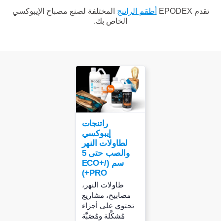
تقدم EPODEX
أطقم الراتنج
المختلفة لصنع مصباح الإيبوكسي
الخاص بك.
راتنجات
إيبوكسي
لطاولات النهر
والصب حتى 5
سم (ECO+/
PRO+)
طاولات النهر،
مصابيح، مشاريع
تحتوي على أجزاء
مُشكَّلة ومُصَبَّة